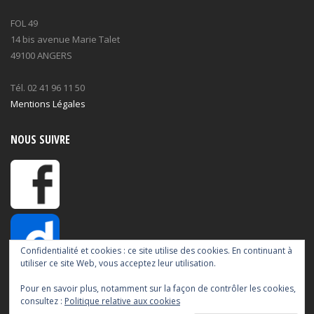
FOL 49
14 bis avenue Marie Talet
49100 ANGERS
Tél. 02 41 96 11 50
Mentions Légales
NOUS SUIVRE
Confidentialité et cookies : ce site utilise des cookies. En continuant à
utiliser ce site Web, vous acceptez leur utilisation.
Pour en savoir plus, notamment sur la façon de contrôler les cookies,
consultez :
Politique relative aux cookies