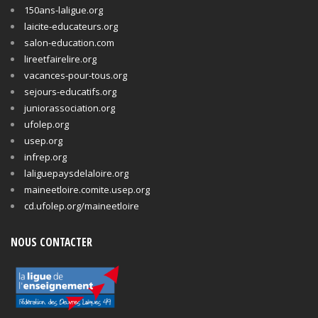
150ans-laligue.org
laicite-educateurs.org
salon-education.com
lireetfairelire.org
vacances-pour-tous.org
sejours-educatifs.org
juniorassociation.org
ufolep.org
usep.org
infrep.org
laliguepaysdelaloire.org
maineetloire.comite.usep.org
cd.ufolep.org/maineetloire
NOUS CONTACTER