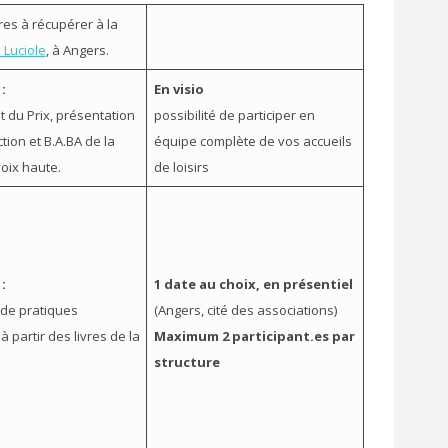
vres à récupérer à la
 Luciole
, à Angers.
:
En visio
 du Prix, présentation
possibilité de participer en
ction et B.A.BA de la
équipe complète de vos accueils
voix haute.
de loisirs
:
1 date au choix, en présentiel
de pratiques
(Angers, cité des associations)
 à partir des livres de la
Maximum 2 participant.es par
structure