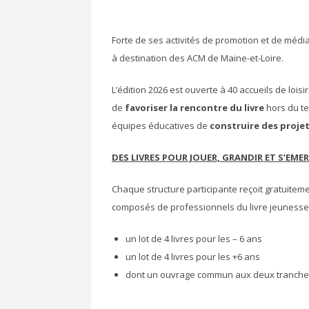
Forte de ses activités de promotion et de médiat
à destination des ACM de Maine-et-Loire.
L’édition 2026 est ouverte à 40 accueils de lois
de
favoriser la rencontre du livre
hors du te
équipes éducatives de
construire des projet
DES LIVRES POUR JOUER, GRANDIR ET S’EMER
Chaque structure participante reçoit gratuiteme
composés de professionnels du livre jeunesse e
un lot de 4 livres pour les – 6 ans
un lot de 4 livres pour les +6 ans
dont un ouvrage commun aux deux tranches 