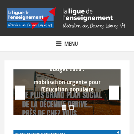
Skip
to
content
MENU
Budget 2026 :
mobilisation urgente pour
l’Education populaire
e
s