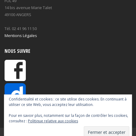
FOL 49
14 bis avenue Marie Talet
49100 ANGERS
Tél. 02 41 96 11 50
Mentions Légales
NOUS SUIVRE
Confidentialité et cookies : ce site utilise des cookies. En continuant à
utiliser ce site Web, vous acceptez leur utilisation.
Pour en savoir plus, notamment sur la façon de contrôler les cookies,
consultez :
Politique relative aux cookies