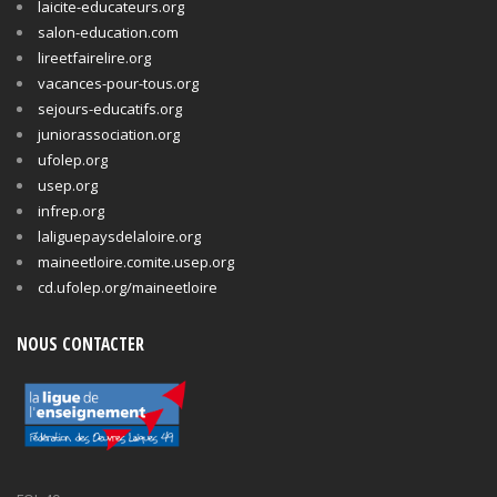
laicite-educateurs.org
salon-education.com
lireetfairelire.org
vacances-pour-tous.org
sejours-educatifs.org
juniorassociation.org
ufolep.org
usep.org
infrep.org
laliguepaysdelaloire.org
maineetloire.comite.usep.org
cd.ufolep.org/maineetloire
NOUS CONTACTER